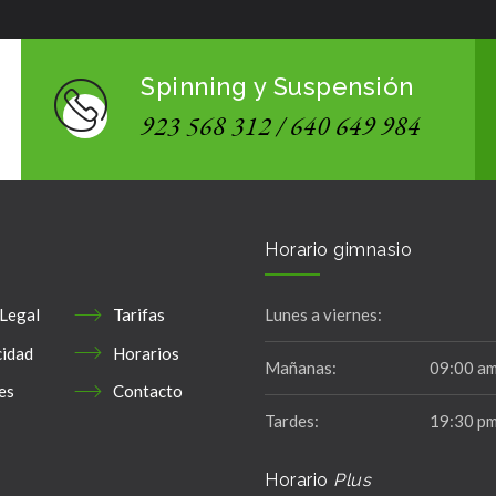
Spinning y Suspensión
923 568 312 / 640 649 984
Horario gimnasio
 Legal
Tarifas
Lunes a viernes:
cidad
Horarios
Mañanas:
09:00 am
es
Contacto
Tardes:
19:30 pm
Horario
Plus