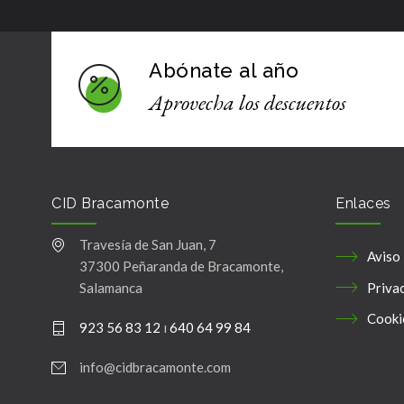
Abónate al año
Aprovecha los descuentos
CID Bracamonte
Enlaces
Travesía de San Juan, 7
Aviso
37300 Peñaranda de Bracamonte,
Priva
Salamanca
Cooki
923 56 83 12
ı
640 64 99 84
info@cidbracamonte.com